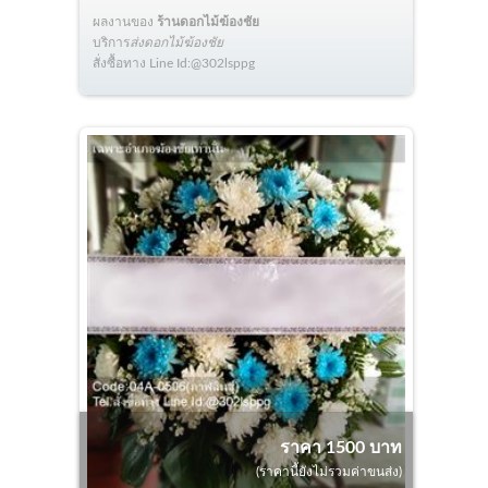
ผลงานของ
ร้านดอกไม้ฆ้องชัย
บริการ
ส่งดอกไม้ฆ้องชัย
สั่งซื้อทาง Line Id:@302lsppg
ราคา 1500 บาท
(ราคานี้ยังไม่รวมค่าขนส่ง)