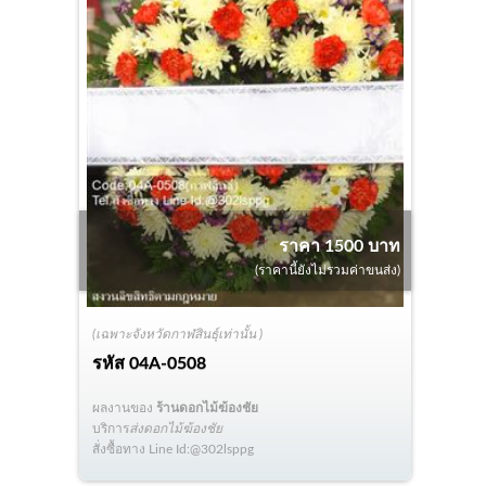
ราคา 1500 บาท
(ราคานี้ยังไม่รวมค่าขนส่ง)
(เฉพาะจังหวัดกาฬสินธุ์เท่านั้น )
รหัส
04A-0508
ผลงานของ
ร้านดอกไม้ฆ้องชัย
บริการ
ส่งดอกไม้ฆ้องชัย
สั่งซื้อทาง Line Id:@302lsppg