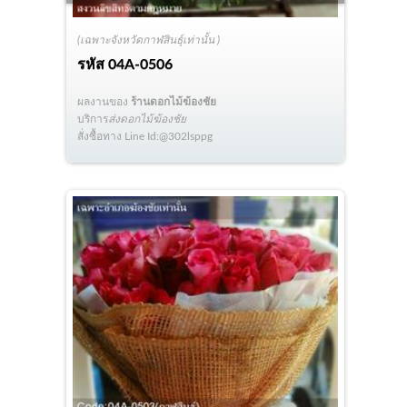
(เฉพาะจังหวัดกาฬสินธุ์เท่านั้น )
รหัส
04A-0506
ผลงานของ
ร้านดอกไม้ฆ้องชัย
บริการ
ส่งดอกไม้ฆ้องชัย
สั่งซื้อทาง Line Id:@302lsppg