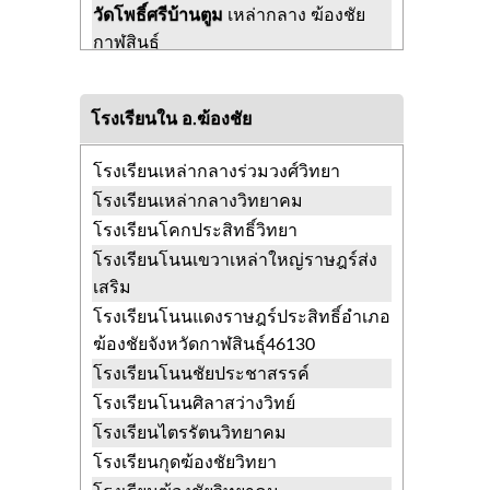
วัดโพธิ์ศรีบ้านตูม
เหล่ากลาง ฆ้องชัย
กาฬสินธุ์
วัดโพธิ์ศรีบ้านน้อย
โคกสะอาด ฆ้องชัย
กาฬสินธุ์
โรงเรียนใน อ.ฆ้องชัย
วัดโพธิ์ศรีสะอาด
โคกสะอาด ฆ้องชัย
กาฬสินธุ์
โรงเรียนเหล่ากลางร่วมวงศ์วิทยา
วัดโพธิ์ศรีหนองบัว
โคกสะอาด ฆ้องชัย
โรงเรียนเหล่ากลางวิทยาคม
กาฬสินธุ์
โรงเรียนโคกประสิทธิ์วิทยา
วัดโพธิ์สว่างนาราม
ลำชี ฆ้องชัย
โรงเรียนโนนเขวาเหล่าใหญ่ราษฎร์ส่ง
กาฬสินธุ์
เสริม
วัดกุดฆ้องชัย
ลำชี ฆ้องชัย กาฬสินธุ์
โรงเรียนโนนแดงราษฎร์ประสิทธิ์อำเภอ
วัดดอนแคน
ฆ้องชัยพัฒนา ฆ้องชัย
ฆ้องชัยจังหวัดกาฬสินธุ์46130
กาฬสินธุ์
โรงเรียนโนนชัยประชาสรรค์
วัดตลาดแคร์หัวหนอง
เหล่ากลาง ฆ้อง
โรงเรียนโนนศิลาสว่างวิทย์
ชัย กาฬสินธุ์
โรงเรียนไตรรัตนวิทยาคม
วัดทุ่งสว่างสาคร
ลำชี ฆ้องชัย กาฬสินธุ์
โรงเรียนกุดฆ้องชัยวิทยา
วัดบวรดิตถาราม(บวรติดถาราม)
ลำชี