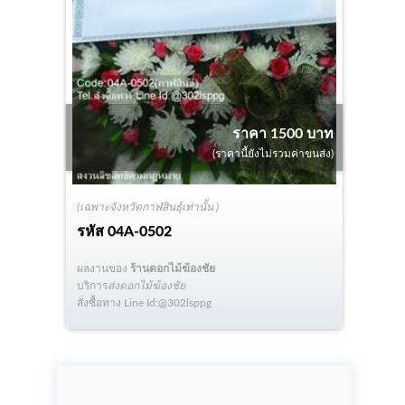
ราคา 1500 บาท
(ราคานี้ยังไม่รวมค่าขนส่ง)
(เฉพาะจังหวัดกาฬสินธุ์เท่านั้น )
รหัส
04A-0502
ผลงานของ
ร้านดอกไม้ฆ้องชัย
บริการ
ส่งดอกไม้ฆ้องชัย
สั่งซื้อทาง Line Id:@302lsppg