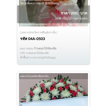
ราคา 2000 บาท
(ราคานี้ยังไม่รวมค่าขนส่ง)
(เฉพาะจังหวัดกาฬสินธุ์เท่านั้น )
รหัส
04A-0503
ผลงานของ
ร้านดอกไม้ฆ้องชัย
บริการ
ส่งดอกไม้ฆ้องชัย
สั่งซื้อทาง Line Id:@302lsppg