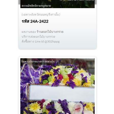
(เฉพาะจังหวัดนนทบุรีเท่านั้น )
รหัส
24A-2422
ผลงานของ
ร้านดอกไม้บางกรวย
บริการ
ส่งดอกไม้บางกรวย
สั่งซื้อทาง Line Id:@302lsppg