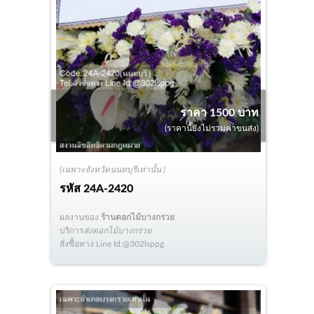
ราคา 1500 บาท
(ราคานี้ยังไม่รวมค่าขนส่ง)
(เฉพาะจังหวัดนนทบุรีเท่านั้น )
รหัส
24A-2420
ผลงานของ
ร้านดอกไม้บางกรวย
บริการ
ส่งดอกไม้บางกรวย
สั่งซื้อทาง Line Id:@302lsppg