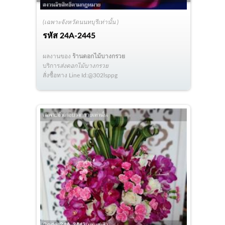
(เฉพาะจังหวัดนนทบุรีเท่านั้น )
รหัส
24A-2445
ผลงานของ
ร้านดอกไม้บางกรวย
บริการ
ส่งดอกไม้บางกรวย
สั่งซื้อทาง Line Id:@302lsppg