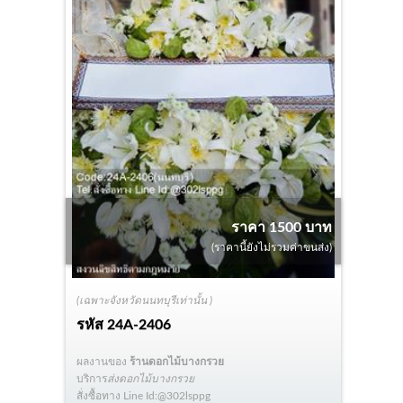
ราคา 1500 บาท
(ราคานี้ยังไม่รวมค่าขนส่ง)
(เฉพาะจังหวัดนนทบุรีเท่านั้น )
รหัส
24A-2406
ผลงานของ
ร้านดอกไม้บางกรวย
บริการ
ส่งดอกไม้บางกรวย
สั่งซื้อทาง Line Id:@302lsppg