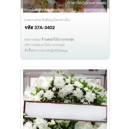
(ราคานี้ยังไม่รวมค่าขนส่ง)
(เฉพาะจังหวัดพิษณุโลกเท่านั้น )
รหัส
37A-3402
ผลงานของ
ร้านดอกไม้บางกระทุ่ม
บริการ
ส่งดอกไม้บางกระทุ่ม
สั่งซื้อทาง Line Id:@302lsppg