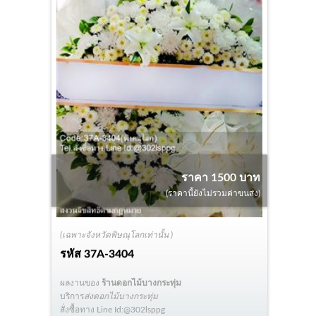
ราคา 1500 บาท
(ราคานี้ยังไม่รวมค่าขนส่ง)
(เฉพาะจังหวัดพิษณุโลกเท่านั้น )
รหัส
37A-3404
ผลงานของ
ร้านดอกไม้บางกระทุ่ม
บริการ
ส่งดอกไม้บางกระทุ่ม
สั่งซื้อทาง Line Id:@302lsppg