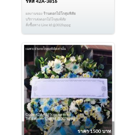
รหัส
42A-3816
ผลงานของ
ร้านดอกไม้โกสุมพิสัย
บริการ
ส่งดอกไม้โกสุมพิสัย
สั่งซื้อทาง Line Id:@302lsppg
ราคา 1500 บาท