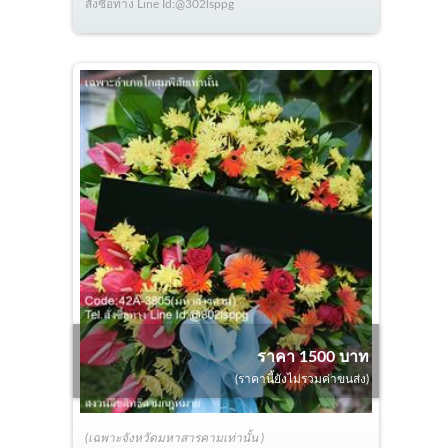
สั่งซื้อทาง Line Id:@302lsppg
ราคา 1500 บาท
(ราคานี้ยังไม่รวมค่าขนส่ง)
(เฉพาะจังหวัดมหาสารคามเท่านั้น )