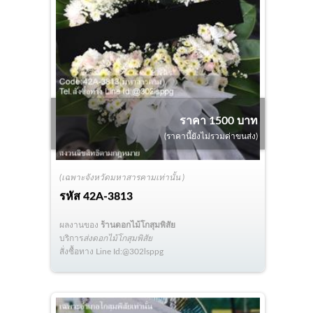
ราคา 1500 บาท
(ราคานี้ยังไม่รวมค่าขนส่ง)
(เฉพาะจังหวัดมหาสารคามเท่านั้น )
รหัส
42A-3813
ผลงานของ
ร้านดอกไม้โกสุมพิสัย
บริการ
ส่งดอกไม้โกสุมพิสัย
สั่งซื้อทาง Line Id:@302lsppg