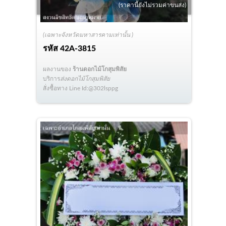
(ราคานี้ยังไม่รวมค่าขนส่ง)
(เฉพาะจังหวัดมหาสารคามเท่านั้น )
รหัส
42A-3815
ผลงานของ
ร้านดอกไม้โกสุมพิสัย
บริการ
ส่งดอกไม้โกสุมพิสัย
สั่งซื้อทาง Line Id:@302lsppg