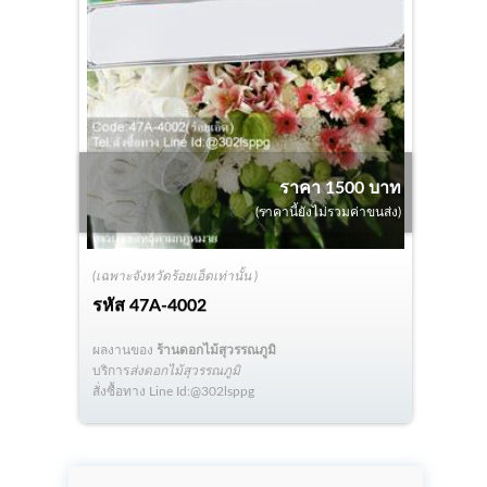
ราคา 1500 บาท
(ราคานี้ยังไม่รวมค่าขนส่ง)
(เฉพาะจังหวัดร้อยเอ็ดเท่านั้น )
รหัส
47A-4002
ผลงานของ
ร้านดอกไม้สุวรรณภูมิ
บริการ
ส่งดอกไม้สุวรรณภูมิ
สั่งซื้อทาง Line Id:@302lsppg