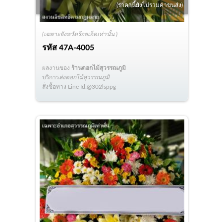
(ราคานี้ยังไม่รวมค่าขนส่ง)
(เฉพาะจังหวัดร้อยเอ็ดเท่านั้น )
รหัส
47A-4005
ผลงานของ
ร้านดอกไม้สุวรรณภูมิ
บริการ
ส่งดอกไม้สุวรรณภูมิ
สั่งซื้อทาง Line Id:@302lsppg