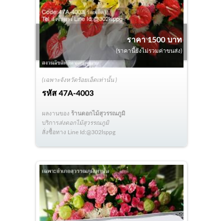
ราคา 1500 บาท
(ราคานี้ยังไม่รวมค่าขนส่ง)
(เฉพาะจังหวัดร้อยเอ็ดเท่านั้น )
รหัส
47A-4003
ผลงานของ
ร้านดอกไม้สุวรรณภูมิ
บริการ
ส่งดอกไม้สุวรรณภูมิ
สั่งซื้อทาง Line Id:@302lsppg