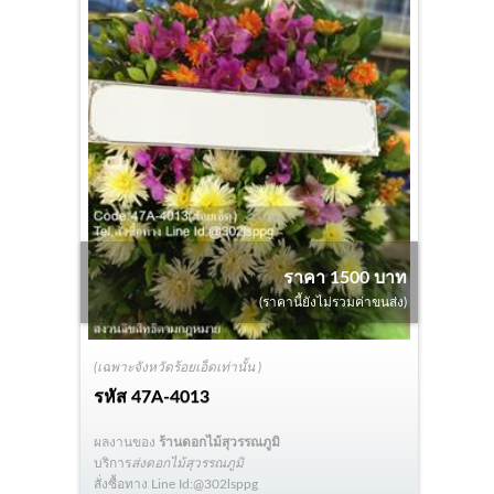
ราคา 1500 บาท
(ราคานี้ยังไม่รวมค่าขนส่ง)
(เฉพาะจังหวัดร้อยเอ็ดเท่านั้น )
รหัส
47A-4013
ผลงานของ
ร้านดอกไม้สุวรรณภูมิ
บริการ
ส่งดอกไม้สุวรรณภูมิ
สั่งซื้อทาง Line Id:@302lsppg