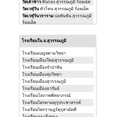
วัดเล้าข้าว
หินกอง สุวรรณภูมิ ร้อยเอ็ด
วัดเวฬุวัน
หัวโทน สุวรรณภูมิ ร้อยเอ็ด
วัดเวฬุวันวราราม
บ่อพันขัน สุวรรณภูมิ
ร้อยเอ็ด
วัดเหนือสุวรรณภูมิ
สระคู สุวรรณภูมิ
ร้อยเอ็ด
โรงเรียนใน อ.สุวรรณภูมิ
วัดเอี่ยมศรัทธา
สระคู สุวรรณภูมิ
ร้อยเอ็ด
โรงเรียนเบญจคามวิทยา
วัดแสงสว่าง
น้ำคำ สุวรรณภูมิ ร้อยเอ็ด
โรงเรียนเมืองใหม่สุวรรณภูมิ
วัดโคกฮัง
จำปาขัน สุวรรณภูมิ ร้อยเอ็ด
โรงเรียนเมืองจำปาขัน
วัดโนนม่วง
ช้างเผือก สุวรรณภูมิ
โรงเรียนเมืองทุ่งวิทยา
ร้อยเอ็ด
โรงเรียนเมืองสุวรรณภูมิ
วัดโนนสวรรค์
ทุ่งหลวง สุวรรณภูมิ
โรงเรียนเมืองอารัมย์
ร้อยเอ็ด
โรงเรียนโสภาพพิทยาภรณ์
วัดโพธิ์ชัย
บ่อพันขัน สุวรรณภูมิ ร้อยเอ็ด
โรงเรียนไตรคามคุรุประชาสรรค์
วัดโพธิ์ทอง
น้ำคำ สุวรรณภูมิ ร้อยเอ็ด
โรงเรียนไตรราษฎร์คุรุสามัคคี
วัดโพธิ์ทอง
ห้วยหินลาด สุวรรณภูมิ
โรงเรียนกระดิ่งทอง