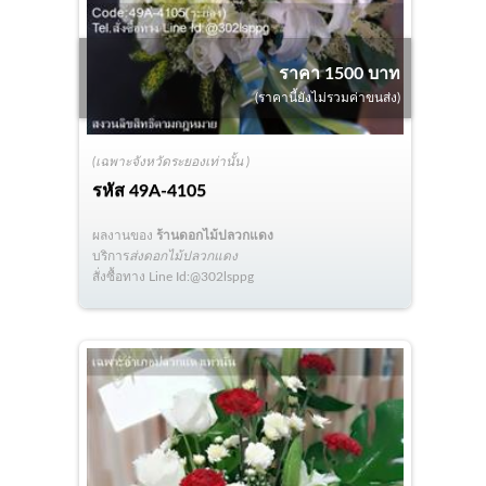
ราคา 1500 บาท
(ราคานี้ยังไม่รวมค่าขนส่ง)
(เฉพาะจังหวัดระยองเท่านั้น )
รหัส
49A-4105
ผลงานของ
ร้านดอกไม้ปลวกแดง
บริการ
ส่งดอกไม้ปลวกแดง
สั่งซื้อทาง Line Id:@302lsppg