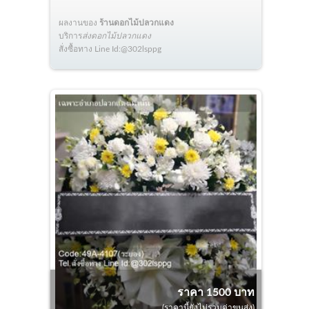
ผลงานของ
ร้านดอกไม้ปลวกแดง
บริการ
ส่งดอกไม้ปลวกแดง
สั่งซื้อทาง Line Id:@302lsppg
ราคา 1500 บาท
(ราคานี้ยังไม่รวมค่าขนส่ง)