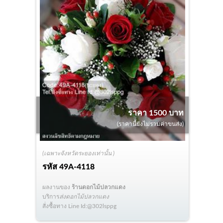
ราคา 1500 บาท
(ราคานี้ยังไม่รวมค่าขนส่ง)
(เฉพาะจังหวัดระยองเท่านั้น )
รหัส
49A-4118
ผลงานของ
ร้านดอกไม้ปลวกแดง
บริการ
ส่งดอกไม้ปลวกแดง
สั่งซื้อทาง Line Id:@302lsppg