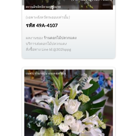
(เฉพาะจังหวัดระยองเท่านั้น )
รหัส
49A-4107
ผลงานของ
ร้านดอกไม้ปลวกแดง
บริการ
ส่งดอกไม้ปลวกแดง
สั่งซื้อทาง Line Id:@302lsppg