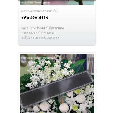
(เฉพาะจังหวัดระยองเท่านั้น )
รหัส
49A-4116
ผลงานของ
ร้านดอกไม้ปลวกแดง
บริการ
ส่งดอกไม้ปลวกแดง
สั่งซื้อทาง Line Id:@302lsppg