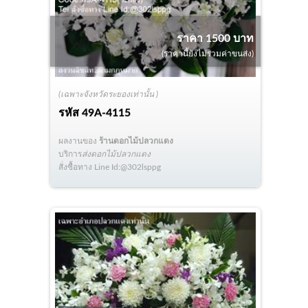
ราคา 1500 บาท
(ราคานี้ยังไม่รวมค่าขนส่ง)
(เฉพาะจังหวัดระยองเท่านั้น )
รหัส
49A-4115
ผลงานของ
ร้านดอกไม้ปลวกแดง
บริการ
ส่งดอกไม้ปลวกแดง
สั่งซื้อทาง Line Id:@302lsppg