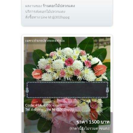
ผลงานของ
ร้านดอกไม้ปลวกแดง
บริการ
ส่งดอกไม้ปลวกแดง
สั่งซื้อทาง Line Id:@302lsppg
ราคา 1500 บาท
(ราคานี้ยังไม่รวมค่าขนส่ง)