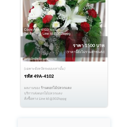
ราคา 1500 บาท
(ราคานี้ยังไม่รวมค่าขนส่ง)
(เฉพาะจังหวัดระยองเท่านั้น )
รหัส
49A-4102
ผลงานของ
ร้านดอกไม้ปลวกแดง
บริการ
ส่งดอกไม้ปลวกแดง
สั่งซื้อทาง Line Id:@302lsppg