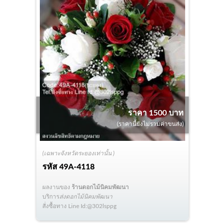
ราคา 1500 บาท
(ราคานี้ยังไม่รวมค่าขนส่ง)
(เฉพาะจังหวัดระยองเท่านั้น )
รหัส
49A-4118
ผลงานของ
ร้านดอกไม้นิคมพัฒนา
บริการ
ส่งดอกไม้นิคมพัฒนา
สั่งซื้อทาง Line Id:@302lsppg