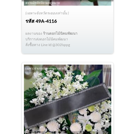
(เฉพาะจังหวัดระยองเท่านั้น )
รหัส
49A-4116
ผลงานของ
ร้านดอกไม้นิคมพัฒนา
บริการ
ส่งดอกไม้นิคมพัฒนา
สั่งซื้อทาง Line Id:@302lsppg