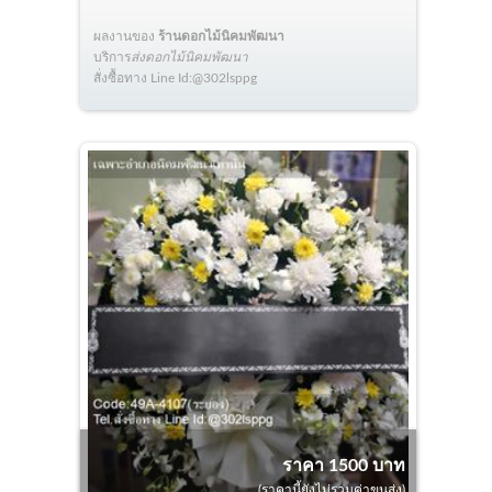
ผลงานของ
ร้านดอกไม้นิคมพัฒนา
บริการ
ส่งดอกไม้นิคมพัฒนา
สั่งซื้อทาง Line Id:@302lsppg
ราคา 1500 บาท
(ราคานี้ยังไม่รวมค่าขนส่ง)