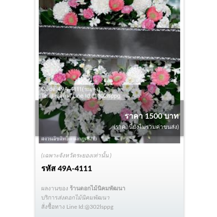
ราคา 1500 บาท
(ราคานี้ยังไม่รวมค่าขนส่ง)
(เฉพาะจังหวัดระยองเท่านั้น )
รหัส
49A-4111
ผลงานของ
ร้านดอกไม้นิคมพัฒนา
บริการ
ส่งดอกไม้นิคมพัฒนา
สั่งซื้อทาง Line Id:@302lsppg