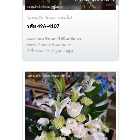
(เฉพาะจังหวัดระยองเท่านั้น )
รหัส
49A-4107
ผลงานของ
ร้านดอกไม้นิคมพัฒนา
บริการ
ส่งดอกไม้นิคมพัฒนา
สั่งซื้อทาง Line Id:@302lsppg