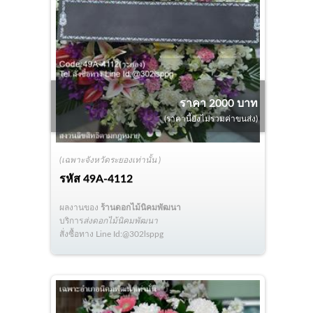
ราคา 2000 บาท
(ราคานี้ยังไม่รวมค่าขนส่ง)
(เฉพาะจังหวัดระยองเท่านั้น )
รหัส
49A-4112
ผลงานของ
ร้านดอกไม้นิคมพัฒนา
บริการ
ส่งดอกไม้นิคมพัฒนา
สั่งซื้อทาง Line Id:@302lsppg