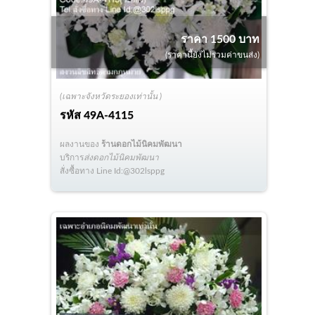
ราคา 1500 บาท
(ราคานี้ยังไม่รวมค่าขนส่ง)
(เฉพาะจังหวัดระยองเท่านั้น )
รหัส
49A-4115
ผลงานของ
ร้านดอกไม้นิคมพัฒนา
บริการ
ส่งดอกไม้นิคมพัฒนา
สั่งซื้อทาง Line Id:@302lsppg