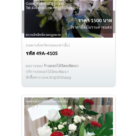
ราคา 1500 บาท
(ราคานี้ยังไม่รวมค่าขนส่ง)
(เฉพาะจังหวัดระยองเท่านั้น )
รหัส
49A-4105
ผลงานของ
ร้านดอกไม้นิคมพัฒนา
บริการ
ส่งดอกไม้นิคมพัฒนา
สั่งซื้อทาง Line Id:@302lsppg