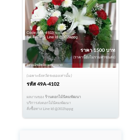
ราคา 1500 บาท
(ราคานี้ยังไม่รวมค่าขนส่ง)
(เฉพาะจังหวัดระยองเท่านั้น )
รหัส
49A-4102
ผลงานของ
ร้านดอกไม้นิคมพัฒนา
บริการ
ส่งดอกไม้นิคมพัฒนา
สั่งซื้อทาง Line Id:@302lsppg