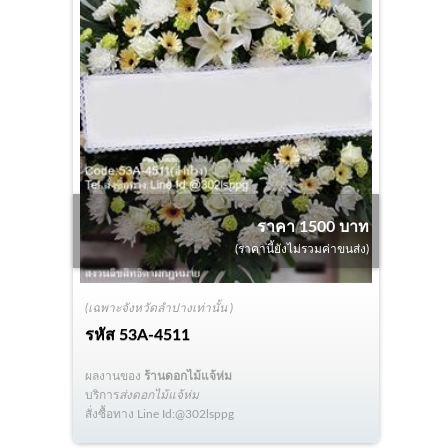
ราคา 1500 บาท
(ราคานี้ยังไม่รวมค่าขนส่ง)
(เฉพาะจังหวัดลำปางเท่านั้น )
รหัส
53A-4511
ผลงานของ
ร้านดอกไม้แจ้ห่ม
บริการ
ส่งดอกไม้แจ้ห่ม
สั่งซื้อทาง Line Id:@302lsppg