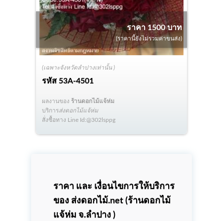
ราคา 1500 บาท
(ราคานี้ยังไม่รวมค่าขนส่ง)
(เฉพาะจังหวัดลำปางเท่านั้น )
รหัส
53A-4501
ผลงานของ
ร้านดอกไม้แจ้ห่ม
บริการ
ส่งดอกไม้แจ้ห่ม
สั่งซื้อทาง Line Id:@302lsppg
ราคา และ เงื่อนไขการให้บริการ
ของ ส่งดอกไม้.net (
ร้านดอกไม้
แจ้ห่ม
จ.ลำปาง )