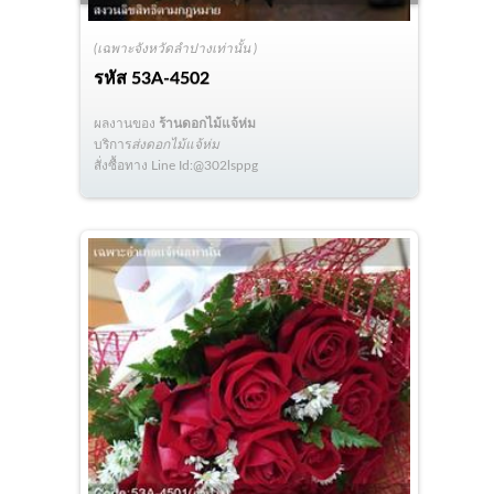
(เฉพาะจังหวัดลำปางเท่านั้น )
รหัส
53A-4502
ผลงานของ
ร้านดอกไม้แจ้ห่ม
บริการ
ส่งดอกไม้แจ้ห่ม
สั่งซื้อทาง Line Id:@302lsppg