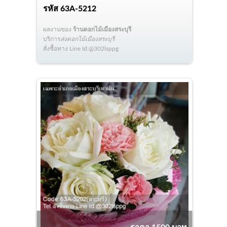
รหัส
63A-5212
ผลงานของ
ร้านดอกไม้เมืองสระบุรี
บริการ
ส่งดอกไม้เมืองสระบุรี
สั่งซื้อทาง Line Id:@302lsppg