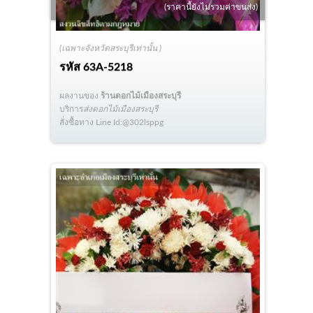
(ราคานี้ยังไม่รวมค่าขนส่ง)
(เฉพาะจังหวัดสระบุรีเท่านั้น )
รหัส
63A-5218
ผลงานของ
ร้านดอกไม้เมืองสระบุรี
บริการ
ส่งดอกไม้เมืองสระบุรี
สั่งซื้อทาง Line Id:@302lsppg