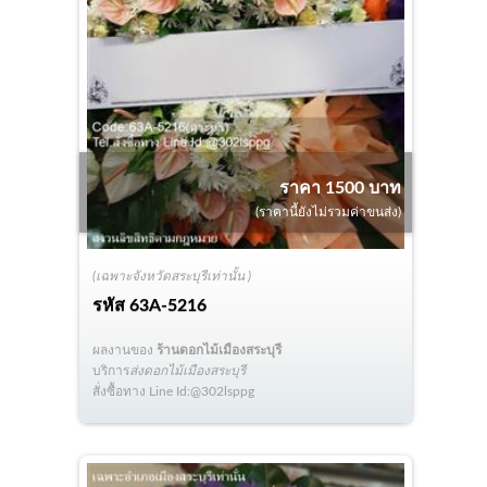
ราคา 1500 บาท
(ราคานี้ยังไม่รวมค่าขนส่ง)
(เฉพาะจังหวัดสระบุรีเท่านั้น )
รหัส
63A-5216
ผลงานของ
ร้านดอกไม้เมืองสระบุรี
บริการ
ส่งดอกไม้เมืองสระบุรี
สั่งซื้อทาง Line Id:@302lsppg