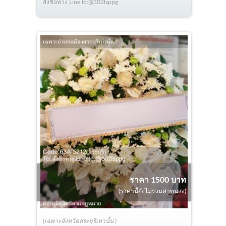
สั่งซื้อทาง Line Id:@302lsppg
ราคา 1500 บาท
(ราคานี้ยังไม่รวมค่าขนส่ง)
(เฉพาะจังหวัดสระบุรีเท่านั้น )