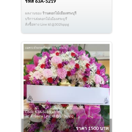
รหัส
63A-5219
ผลงานของ
ร้านดอกไม้เมืองสระบุรี
บริการ
ส่งดอกไม้เมืองสระบุรี
สั่งซื้อทาง Line Id:@302lsppg
ราคา 1500 บาท