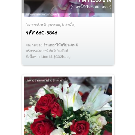
ราคา 1500 บาท
(ราคานี้ยังไม่รวมค่าขนส่ง)
(เฉพาะจังหวัดสุพรรณบุรีเท่านั้น )
รหัส
66C-5846
ผลงานของ
ร้านดอกไม้ศรีประจันต์
บริการ
ส่งดอกไม้ศรีประจันต์
สั่งซื้อทาง Line Id:@302lsppg