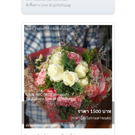
สั่งซื้อทาง Line Id:@302lsppg
ราคา 1500 บาท
(ราคานี้ยังไม่รวมค่าขนส่ง)