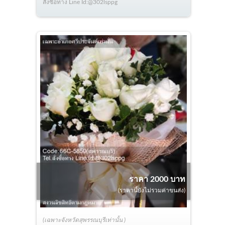
สั่งซื้อทาง Line Id:@302lsppg
ราคา 2000 บาท
(ราคานี้ยังไม่รวมค่าขนส่ง)
(เฉพาะจังหวัดสุพรรณบุรีเท่านั้น )