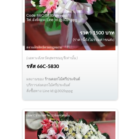
ราคา 1500 บาท
(ราคานี้ยังไม่รวมค่าขนส่ง)
(เฉพาะจังหวัดสุพรรณบุรีเท่านั้น )
รหัส
66C-5830
ผลงานของ
ร้านดอกไม้ศรีประจันต์
บริการ
ส่งดอกไม้ศรีประจันต์
สั่งซื้อทาง Line Id:@302lsppg