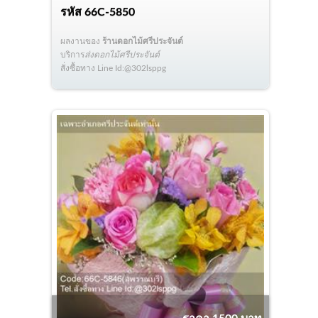
รหัส
66C-5850
ผลงานของ
ร้านดอกไม้ศรีประจันต์
บริการ
ส่งดอกไม้ศรีประจันต์
สั่งซื้อทาง Line Id:@302lsppg