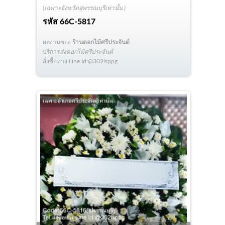
(เฉพาะจังหวัดสุพรรณบุรีเท่านั้น )
รหัส
66C-5817
ผลงานของ
ร้านดอกไม้ศรีประจันต์
บริการ
ส่งดอกไม้ศรีประจันต์
สั่งซื้อทาง Line Id:@302lsppg