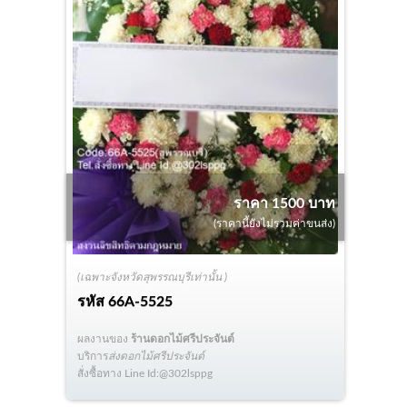
ราคา 1500 บาท
(ราคานี้ยังไม่รวมค่าขนส่ง)
(เฉพาะจังหวัดสุพรรณบุรีเท่านั้น )
รหัส
66A-5525
ผลงานของ
ร้านดอกไม้ศรีประจันต์
บริการ
ส่งดอกไม้ศรีประจันต์
สั่งซื้อทาง Line Id:@302lsppg