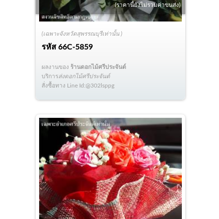
(ราคานี้ยังไม่รวมค่าขนส่ง)
(เฉพาะจังหวัดสุพรรณบุรีเท่านั้น )
รหัส
66C-5859
ผลงานของ
ร้านดอกไม้ศรีประจันต์
บริการ
ส่งดอกไม้ศรีประจันต์
สั่งซื้อทาง Line Id:@302lsppg