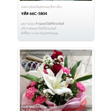
(เฉพาะจังหวัดสุพรรณบุรีเท่านั้น )
รหัส
66C-5804
ผลงานของ
ร้านดอกไม้ศรีประจันต์
บริการ
ส่งดอกไม้ศรีประจันต์
สั่งซื้อทาง Line Id:@302lsppg