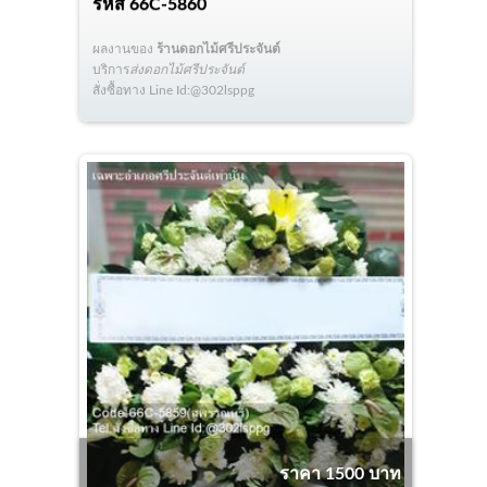
รหัส
66C-5860
ผลงานของ
ร้านดอกไม้ศรีประจันต์
บริการ
ส่งดอกไม้ศรีประจันต์
สั่งซื้อทาง Line Id:@302lsppg
ราคา 1500 บาท