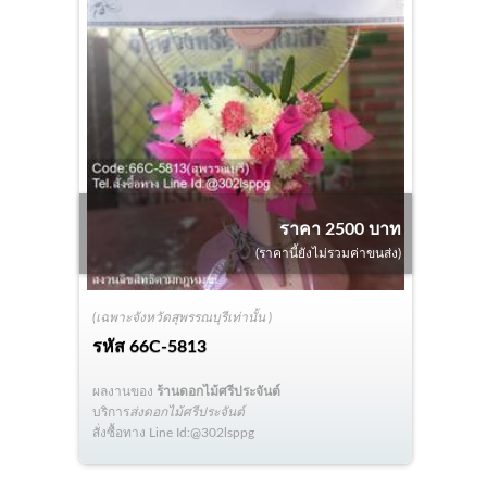
ราคา 2500 บาท
(ราคานี้ยังไม่รวมค่าขนส่ง)
(เฉพาะจังหวัดสุพรรณบุรีเท่านั้น )
รหัส
66C-5813
ผลงานของ
ร้านดอกไม้ศรีประจันต์
บริการ
ส่งดอกไม้ศรีประจันต์
สั่งซื้อทาง Line Id:@302lsppg