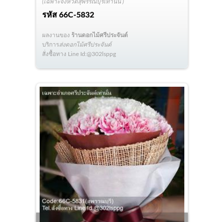
(เฉพาะจังหวัดสุพรรณบุรีเท่านั้น )
รหัส
66C-5832
ผลงานของ
ร้านดอกไม้ศรีประจันต์
บริการ
ส่งดอกไม้ศรีประจันต์
สั่งซื้อทาง Line Id:@302lsppg