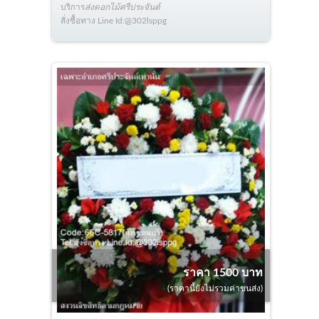
บริการ
ส่งดอกไม้ศรีประจันต์
สั่งซื้อทาง Line Id:@302lsppg
ราคา 1500 บาท
(ราคานี้ยังไม่รวมค่าขนส่ง)