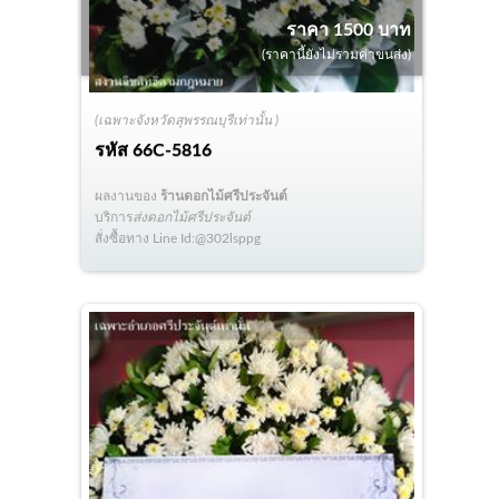
ราคา 1500 บาท
(ราคานี้ยังไม่รวมค่าขนส่ง)
(เฉพาะจังหวัดสุพรรณบุรีเท่านั้น )
รหัส
66C-5816
ผลงานของ
ร้านดอกไม้ศรีประจันต์
บริการ
ส่งดอกไม้ศรีประจันต์
สั่งซื้อทาง Line Id:@302lsppg