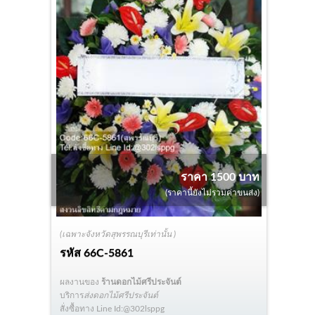
ราคา 1500 บาท
(ราคานี้ยังไม่รวมค่าขนส่ง)
(เฉพาะจังหวัดสุพรรณบุรีเท่านั้น )
รหัส
66C-5861
ผลงานของ
ร้านดอกไม้ศรีประจันต์
บริการ
ส่งดอกไม้ศรีประจันต์
สั่งซื้อทาง Line Id:@302lsppg