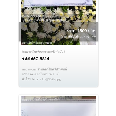
ราคา 1500 บาท
(ราคานี้ยังไม่รวมค่าขนส่ง)
(เฉพาะจังหวัดสุพรรณบุรีเท่านั้น )
รหัส
66C-5814
ผลงานของ
ร้านดอกไม้ศรีประจันต์
บริการ
ส่งดอกไม้ศรีประจันต์
สั่งซื้อทาง Line Id:@302lsppg