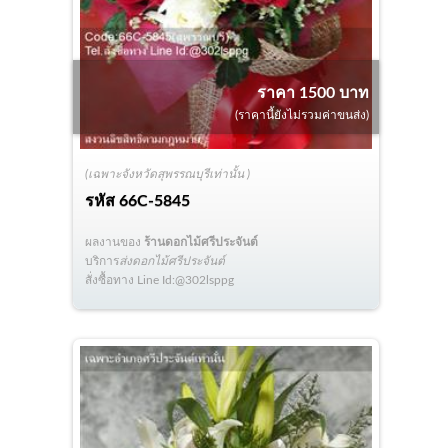
ราคา 1500 บาท
(ราคานี้ยังไม่รวมค่าขนส่ง)
(เฉพาะจังหวัดสุพรรณบุรีเท่านั้น )
รหัส
66C-5845
ผลงานของ
ร้านดอกไม้ศรีประจันต์
บริการ
ส่งดอกไม้ศรีประจันต์
สั่งซื้อทาง Line Id:@302lsppg