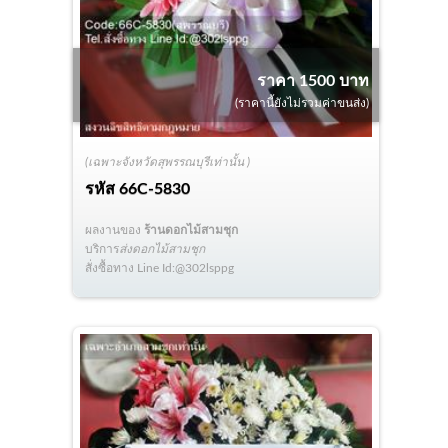
ราคา 1500 บาท
(ราคานี้ยังไม่รวมค่าขนส่ง)
(เฉพาะจังหวัดสุพรรณบุรีเท่านั้น )
รหัส
66C-5830
ผลงานของ
ร้านดอกไม้สามชุก
บริการ
ส่งดอกไม้สามชุก
สั่งซื้อทาง Line Id:@302lsppg