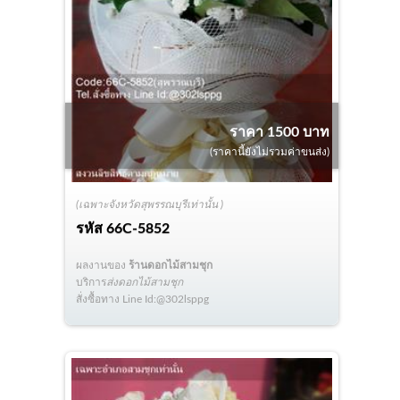
ราคา 1500 บาท
(ราคานี้ยังไม่รวมค่าขนส่ง)
(เฉพาะจังหวัดสุพรรณบุรีเท่านั้น )
รหัส
66C-5852
ผลงานของ
ร้านดอกไม้สามชุก
บริการ
ส่งดอกไม้สามชุก
สั่งซื้อทาง Line Id:@302lsppg