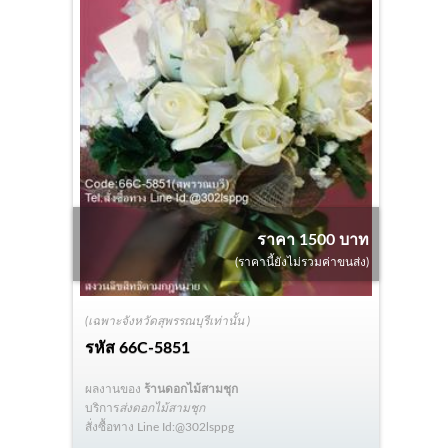
ราคา 1500 บาท
(ราคานี้ยังไม่รวมค่าขนส่ง)
(เฉพาะจังหวัดสุพรรณบุรีเท่านั้น )
รหัส
66C-5851
ผลงานของ
ร้านดอกไม้สามชุก
บริการ
ส่งดอกไม้สามชุก
สั่งซื้อทาง Line Id:@302lsppg