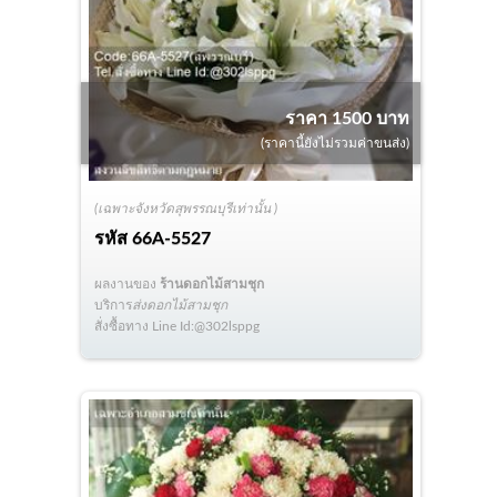
ราคา 1500 บาท
(ราคานี้ยังไม่รวมค่าขนส่ง)
(เฉพาะจังหวัดสุพรรณบุรีเท่านั้น )
รหัส
66A-5527
ผลงานของ
ร้านดอกไม้สามชุก
บริการ
ส่งดอกไม้สามชุก
สั่งซื้อทาง Line Id:@302lsppg