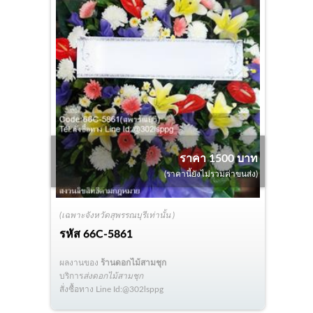
ราคา 1500 บาท
(ราคานี้ยังไม่รวมค่าขนส่ง)
(เฉพาะจังหวัดสุพรรณบุรีเท่านั้น )
รหัส
66C-5861
ผลงานของ
ร้านดอกไม้สามชุก
บริการ
ส่งดอกไม้สามชุก
สั่งซื้อทาง Line Id:@302lsppg