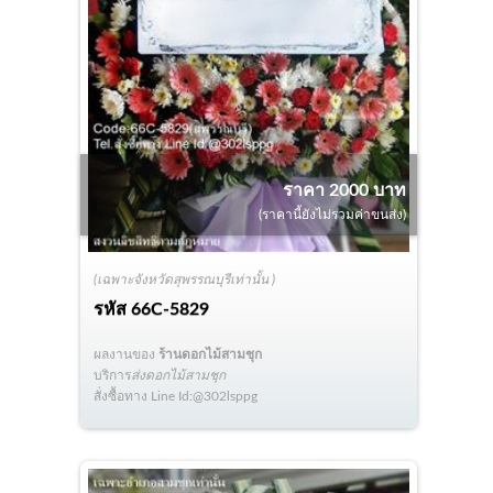
ราคา 2000 บาท
(ราคานี้ยังไม่รวมค่าขนส่ง)
(เฉพาะจังหวัดสุพรรณบุรีเท่านั้น )
รหัส
66C-5829
ผลงานของ
ร้านดอกไม้สามชุก
บริการ
ส่งดอกไม้สามชุก
สั่งซื้อทาง Line Id:@302lsppg