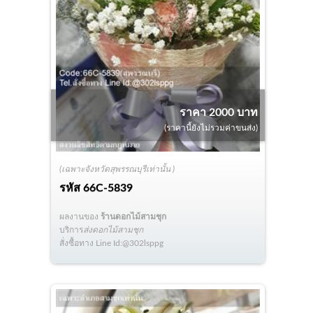
ราคา 2000 บาท
(ราคานี้ยังไม่รวมค่าขนส่ง)
(เฉพาะจังหวัดสุพรรณบุรีเท่านั้น )
รหัส
66C-5839
ผลงานของ
ร้านดอกไม้สามชุก
บริการ
ส่งดอกไม้สามชุก
สั่งซื้อทาง Line Id:@302lsppg