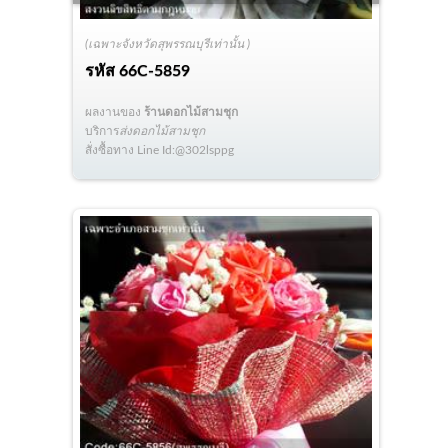
(เฉพาะจังหวัดสุพรรณบุรีเท่านั้น )
รหัส
66C-5859
ผลงานของ
ร้านดอกไม้สามชุก
บริการ
ส่งดอกไม้สามชุก
สั่งซื้อทาง Line Id:@302lsppg