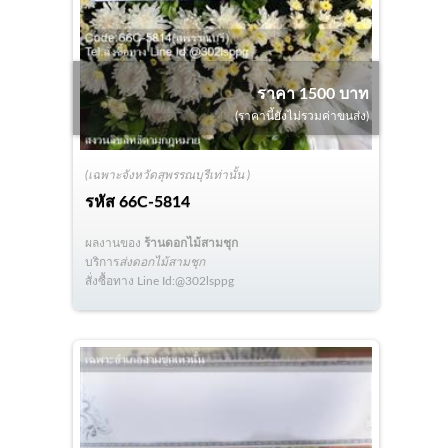
ราคา 1500 บาท
(ราคานี้ยังไม่รวมค่าขนส่ง)
(เฉพาะจังหวัดสุพรรณบุรีเท่านั้น )
รหัส
66C-5814
ผลงานของ
ร้านดอกไม้สามชุก
บริการ
ส่งดอกไม้สามชุก
สั่งซื้อทาง Line Id:@302lsppg