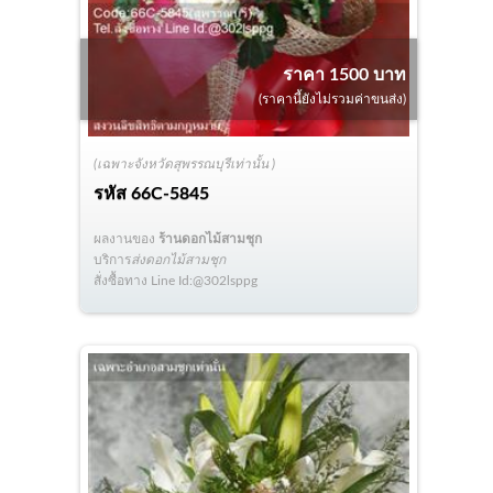
ราคา 1500 บาท
(ราคานี้ยังไม่รวมค่าขนส่ง)
(เฉพาะจังหวัดสุพรรณบุรีเท่านั้น )
รหัส
66C-5845
ผลงานของ
ร้านดอกไม้สามชุก
บริการ
ส่งดอกไม้สามชุก
สั่งซื้อทาง Line Id:@302lsppg