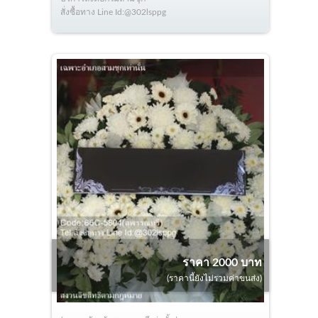
สั่งซื้อทาง Line Id:@302lsppg
ราคา 2000 บาท
(ราคานี้ยังไม่รวมค่าขนส่ง)