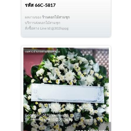
รหัส
66C-5817
ผลงานของ
ร้านดอกไม้สามชุก
บริการ
ส่งดอกไม้สามชุก
สั่งซื้อทาง Line Id:@302lsppg