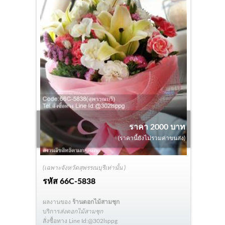
ราคา 2000 บาท
(ราคานี้ยังไม่รวมค่าขนส่ง)
(เฉพาะจังหวัดสุพรรณบุรีเท่านั้น )
รหัส
66C-5838
ผลงานของ
ร้านดอกไม้สามชุก
บริการ
ส่งดอกไม้สามชุก
สั่งซื้อทาง Line Id:@302lsppg