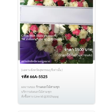
ราคา 1500 บาท
(ราคานี้ยังไม่รวมค่าขนส่ง)
(เฉพาะจังหวัดสุพรรณบุรีเท่านั้น )
รหัส
66A-5525
ผลงานของ
ร้านดอกไม้สามชุก
บริการ
ส่งดอกไม้สามชุก
สั่งซื้อทาง Line Id:@302lsppg