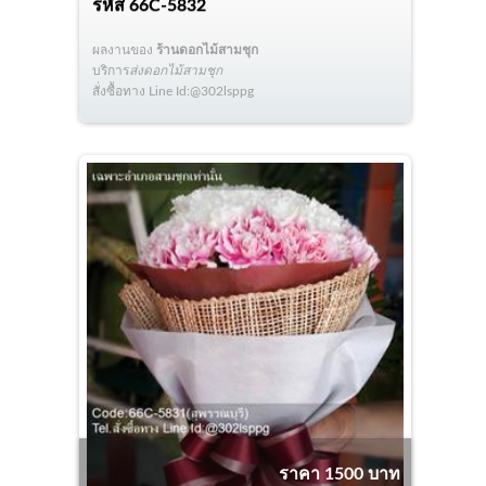
รหัส
66C-5832
ผลงานของ
ร้านดอกไม้สามชุก
บริการ
ส่งดอกไม้สามชุก
สั่งซื้อทาง Line Id:@302lsppg
ราคา 1500 บาท