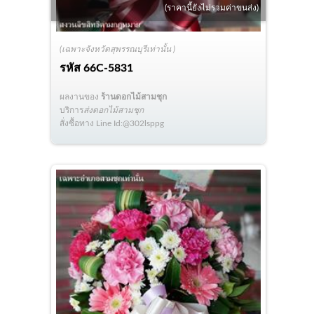
(ราคานี้ยังไม่รวมค่าขนส่ง)
(เฉพาะจังหวัดสุพรรณบุรีเท่านั้น )
รหัส
66C-5831
ผลงานของ
ร้านดอกไม้สามชุก
บริการ
ส่งดอกไม้สามชุก
สั่งซื้อทาง Line Id:@302lsppg