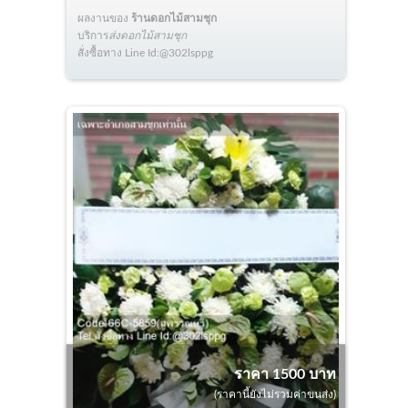
ผลงานของ
ร้านดอกไม้สามชุก
บริการ
ส่งดอกไม้สามชุก
สั่งซื้อทาง Line Id:@302lsppg
ราคา 1500 บาท
(ราคานี้ยังไม่รวมค่าขนส่ง)