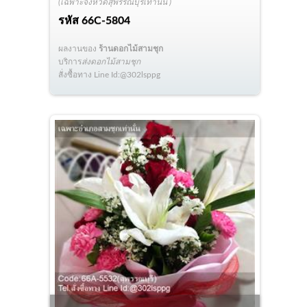
(เฉพาะจังหวัดสุพรรณบุรีเท่านั้น )
รหัส
66C-5804
ผลงานของ
ร้านดอกไม้สามชุก
บริการ
ส่งดอกไม้สามชุก
สั่งซื้อทาง Line Id:@302lsppg