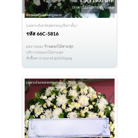
ราคา 1500 บาท
(ราคานี้ยังไม่รวมค่าขนส่ง)
(เฉพาะจังหวัดสุพรรณบุรีเท่านั้น )
รหัส
66C-5816
ผลงานของ
ร้านดอกไม้สามชุก
บริการ
ส่งดอกไม้สามชุก
สั่งซื้อทาง Line Id:@302lsppg