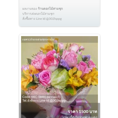
ผลงานของ
ร้านดอกไม้สามชุก
บริการ
ส่งดอกไม้สามชุก
สั่งซื้อทาง Line Id:@302lsppg
ราคา 1500 บาท
(ราคานี้ยังไม่รวมค่าขนส่ง)