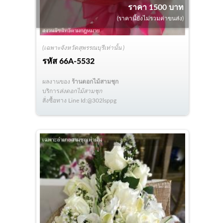
ราคา 1500 บาท
(ราคานี้ยังไม่รวมค่าขนส่ง)
(เฉพาะจังหวัดสุพรรณบุรีเท่านั้น )
รหัส
66A-5532
ผลงานของ
ร้านดอกไม้สามชุก
บริการ
ส่งดอกไม้สามชุก
สั่งซื้อทาง Line Id:@302lsppg