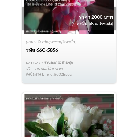
ราคา 2000 บาท
(ราคานี้ยังไม่รวมค่าขนส่ง)
(เฉพาะจังหวัดสุพรรณบุรีเท่านั้น )
รหัส
66C-5856
ผลงานของ
ร้านดอกไม้สามชุก
บริการ
ส่งดอกไม้สามชุก
สั่งซื้อทาง Line Id:@302lsppg