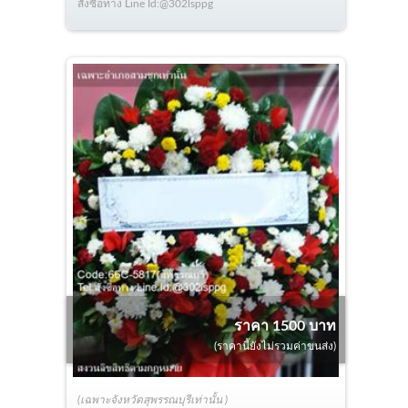
สั่งซื้อทาง Line Id:@302lsppg
ราคา 1500 บาท
(ราคานี้ยังไม่รวมค่าขนส่ง)
(เฉพาะจังหวัดสุพรรณบุรีเท่านั้น )