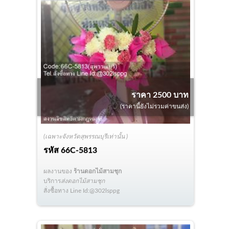
ราคา 2500 บาท
(ราคานี้ยังไม่รวมค่าขนส่ง)
(เฉพาะจังหวัดสุพรรณบุรีเท่านั้น )
รหัส
66C-5813
ผลงานของ
ร้านดอกไม้สามชุก
บริการ
ส่งดอกไม้สามชุก
สั่งซื้อทาง Line Id:@302lsppg