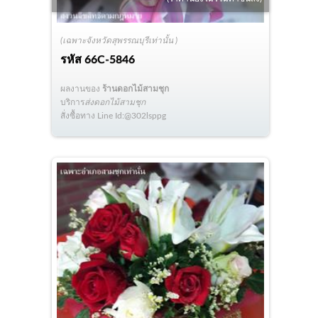
(เฉพาะจังหวัดสุพรรณบุรีเท่านั้น )
รหัส
66C-5846
ผลงานของ
ร้านดอกไม้สามชุก
บริการ
ส่งดอกไม้สามชุก
สั่งซื้อทาง Line Id:@302lsppg