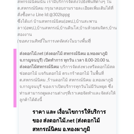
สหกรณ์นิคมนั้น เรามีบริการจัดส่งไปยังพื้นที่ต่างๆ ใน
ต.สหกรณ์นิคม กรุณาสอบถามรายละเอียดเพิ่มเติมได้ที่
สั่งซื้อทาง Line Id:@302lsppg
ซึ่งได้แก่ บ้านสหกรณ์นิคม(อพป.),บ้านสะพาน
ลาว(อพป.),บ้านสหกรณ์,บ้านดินโส,บ้านห้วยสมจิตร,บ้าน
สองงาน
(ขอสงวนสิทธิ์ในการงดจัดส่งในบางพื้นที่)
ส่งดอกไม้.net (
ส่งดอกไม้ สหกรณ์นิคม
อ.ทองผาภูมิ
จ.กาญจนบุรี)
เปิดทำการ
ทุกวัน เวลา 8.00-20.00 น.
ส่งดอกไม้สหกรณ์นิคม
บริการจัดส่งพวงหรีดดอกไม้สด
ช่อดอกไม้ แจกันดอกไม้ ตระกร้าดอกไม้ ในพื้นที่
ต.สหกรณ์นิคม ,ร้านดอกไม้ สหกรณ์นิคม อ.ทองผาภูมิ
จ.กาญจนบุรี ของเราเปิดบริการทุกวันไม่มีวันหยุด ซึ่ง
ท่านสามารถดูผลงานต่างๆที่เราเคยจัดทำและจัดส่งให้
ลูกค้าได้ดังนี้
ราคา และ เงื่อนไขการให้บริการ
ของ ส่งดอกไม้.net (
ส่งดอกไม้
สหกรณ์นิคม
อ.ทองผาภูมิ