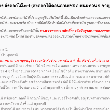
ง ส่งดอกไม้.net (
ส่งดอกไม้ดอนตาเพชร
อ.พนมทวน จ.กาญจ
ม้ และช่อดอกไม้ ที่ปรากฎอยู่ในเว็บไซต์นี้ เป็นเพียงตัวอย่างผลงานของเราเ
ม้ และพวงหรีด เป็นงานฝีมือที่จัดทำเมื่อมีคำสั่งซื้อเท่านั้น รูปแบบจึงอาจ
ไม้ และกระเช้าดอกไม้นั้น
ทางเราขอสงวนสิทธิ์การจัดในรูปแบบของเราเท่
กค้าจะกำหนดโทนสี แต่ช่างจัดดอกไม้ อาจจะปรับแต่งโดยการแซมดอกไม้สีอื่น
กกรณี
ื้อในทุกกรณี
มทวน จ.กาญจนบุรี เราจะจัดส่งช่วงเวลาเดียวเท่านั้น คือ ช่วงค่ำก่อนเวลา
 แจกันดอกไม้ กระเช้าดอกไม้ หรือพวงหรีด ดอนตาเพชร อ.พนมทวน จ.กาญจนบุรี
่ำกว่า 4 ชั่วโมงก่อนเวลาจัดส่ง หากผิดเงื่อนไขข้างต้น ทางเราอาจจะดำเนิน
การ ลูกค้าจะต้องเป็นผู้รับผิดชอบค่าธรรมเนียมต่างๆของทางธนาคารเอง(ถ้า
่อ และเบอร์โทรศัพท์ของเจ้าภาพที่สามารถติดต่อได้ ให้แก่เราด้วย เพื่อทาง
วนสิทธิ์ในการแก้ไขข้อความป้ายหรีดทุกกรณี ฉะนั้นทางลูกค้าจะต้องตรวจสอบข
ไม้ หรือแจกันดอกไม้ กรุณาให้ข้อมูลและเบอร์โทรศัพท์ของผู้รับที่สามารถติดต่
ามหลังจากสั่งซื้อแล้วทุกกรณี
้าดอกไม้ และพวงหรีดนั้น หากสถานที่จัดส่งอยู่ในพื้นที่ห่างไกล อาจจะมีค่าร