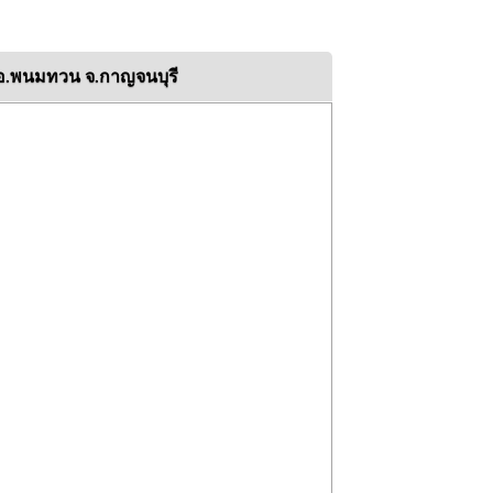
อ.พนมทวน จ.กาญจนบุรี