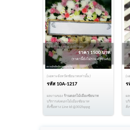
ราคา 1500 บาท
(ราคานี้ยังไม่รวมค่าขนส่ง)
(เฉพาะจังหวัดชัยนาทเท่านั้น )
(เ
รหัส
10A-1217
ร
ผลงานของ
ร้านดอกไม้เมืองชัยนาท
ผ
บริการ
ส่งดอกไม้เมืองชัยนาท
บร
สั่งซื้อทาง Line Id:@302lsppg
สั