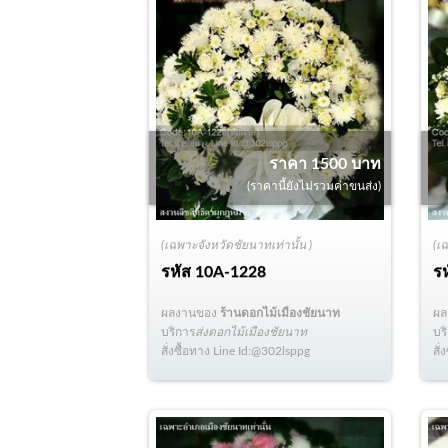
ราคา 1500 บาท
(ราคานี้ยังไม่รวมค่าขนส่ง)
(เฉพาะจังหวัดชัยนาทเท่านั้น )
(เ
รหัส
10A-1228
ร
ผลงานของ
ร้านดอกไม้เมืองชัยนาท
ผ
บริการ
ส่งดอกไม้เมืองชัยนาท
บร
สั่งซื้อทาง Line Id:@302lsppg
สั