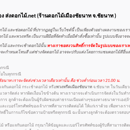
ง ส่งดอกไม้.net (
ร้านดอกไม้เมืองชัยนาท
จ.ชัยนาท )
ม้ และช่อดอกไม้ ที่ปรากฎอยู่ในเว็บไซต์นี้ เป็นเพียงตัวอย่างผลงานของเราเ
ม้ และพวงหรีด เป็นงานฝีมือที่จัดทำเมื่อมีคำสั่งซื้อเท่านั้น รูปแบบจึงอาจ
ไม้ และกระเช้าดอกไม้นั้น
ทางเราขอสงวนสิทธิ์การจัดในรูปแบบของเราเท่
กค้าจะกำหนดโทนสี แต่ช่างจัดดอกไม้ อาจจะปรับแต่งโดยการแซมดอกไม้สีอื่น
กกรณี
ื้อในทุกกรณี
ัยนาท เราจะจัดส่งช่วงเวลาเดียวเท่านั้น คือ ช่วงค่ำก่อนเวลา 21.00 น.
 แจกันดอกไม้ กระเช้าดอกไม้ หรือ
พวงหรีดเมืองชัยนาท
จ.ชัยนาท ในวันเดียวกับ
่อนเวลาจัดส่ง หากผิดเงื่อนไขข้างต้น ทางเราอาจจะดำเนินการจัดส่งในวันท
การ ลูกค้าจะต้องเป็นผู้รับผิดชอบค่าธรรมเนียมต่างๆของทางธนาคารเอง(ถ้า
่อ และเบอร์โทรศัพท์ของเจ้าภาพที่สามารถติดต่อได้ ให้แก่เราด้วย เพื่อทาง
วนสิทธิ์ในการแก้ไขข้อความป้ายหรีดทุกกรณี ฉะนั้นทางลูกค้าจะต้องตรวจสอบข
ไม้ หรือแจกันดอกไม้ กรุณาให้ข้อมูลและเบอร์โทรศัพท์ของผู้รับที่สามารถติดต่