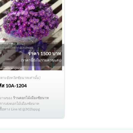
ราคา 1500 บาท
(ราคานี้ยังไม่รวมค่าขนส่ง)
ฉพาะจังหวัดชัยนาทเท่านั้น )
หัส
10A-1204
ลงานของ
ร้านดอกไม้เมืองชัยนาท
ิการ
ส่งดอกไม้เมืองชัยนาท
่งซื้อทาง Line Id:@302lsppg