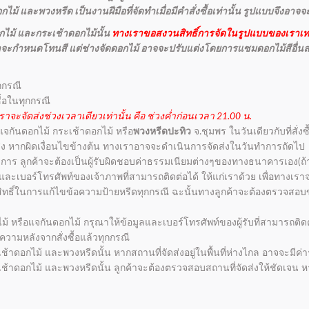
ม้ และพวงหรีด เป็นงานฝีมือที่จัดทำเมื่อมีคำสั่งซื้อเท่านั้น รูปแบบจึงอาจ
ไม้ และกระเช้าดอกไม้นั้น
ทางเราขอสงวนสิทธิ์การจัดในรูปแบบของเราเท่
กค้าจะกำหนดโทนสี แต่ช่างจัดดอกไม้ อาจจะปรับแต่งโดยการแซมดอกไม้สีอื่น
กกรณี
ื้อในทุกกรณี
ราจะจัดส่งช่วงเวลาเดียวเท่านั้น คือ ช่วงค่ำก่อนเวลา 21.00 น.
 แจกันดอกไม้ กระเช้าดอกไม้ หรือ
พวงหรีดปะทิว
จ.ชุมพร ในวันเดียวกับที่สั่ง
ัดส่ง หากผิดเงื่อนไขข้างต้น ทางเราอาจจะดำเนินการจัดส่งในวันทำการถัดไป
การ ลูกค้าจะต้องเป็นผู้รับผิดชอบค่าธรรมเนียมต่างๆของทางธนาคารเอง(ถ้า
่อ และเบอร์โทรศัพท์ของเจ้าภาพที่สามารถติดต่อได้ ให้แก่เราด้วย เพื่อทาง
วนสิทธิ์ในการแก้ไขข้อความป้ายหรีดทุกกรณี ฉะนั้นทางลูกค้าจะต้องตรวจสอบข
ไม้ หรือแจกันดอกไม้ กรุณาให้ข้อมูลและเบอร์โทรศัพท์ของผู้รับที่สามารถติดต่
ามหลังจากสั่งซื้อแล้วทุกกรณี
้าดอกไม้ และพวงหรีดนั้น หากสถานที่จัดส่งอยู่ในพื้นที่ห่างไกล อาจจะมีค่าร
ช้าดอกไม้ และพวงหรีดนั้น ลูกค้าจะต้องตรวจสอบสถานที่จัดส่งให้ชัดเจน ห