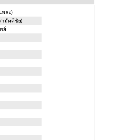
านพละ)
ามัคคีชัย)
พย์