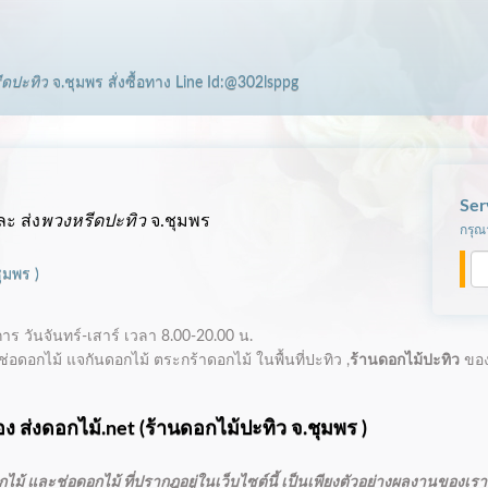
ีดปะทิว
จ.ชุมพร
สั่งซื้อทาง Line Id:@302lsppg
Ser
ะ ส่ง
พวงหรีดปะทิว
จ.ชุมพร
กรุณา
ชุมพร
)
การ
วันจันทร์-เสาร์ เวลา 8.00-20.00 น.
่อดอกไม้ แจกันดอกไม้ ตระกร้าดอกไม้ ในพื้นที่ปะทิว ,
ร้านดอกไม้ปะทิว
ของ
้
ง ส่งดอกไม้.net (
ร้านดอกไม้ปะทิว
จ.ชุมพร )
ม้ และช่อดอกไม้ ที่ปรากฎอยู่ในเว็บไซต์นี้ เป็นเพียงตัวอย่างผลงานของเราเ