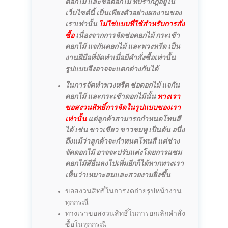
ดอกไม้ และช่อดอกไม้ ที่ปรากฎอยู่ใน
เว็บไซต์นี้ เป็นเพียงตัวอย่างผลงานของ
เราเท่านั้น
ไม่ใช่แบบที่ใช้สำหรับการสั่ง
ซื้อ
เนื่องจากการจัดช่อดอกไม้ กระเช้า
ดอกไม้ แจกันดอกไม้ และพวงหรีด เป็น
งานฝีมือที่จัดทำเมื่อมีคำสั่งซื้อเท่านั้น
รูปแบบจึงอาจจะแตกต่างกันได้
ในการจัดทำพวงหรีด ช่อดอกไม้ แจกัน
ดอกไม้ และกระเช้าดอกไม้นั้น
ทางเรา
ขอสงวนสิทธิ์การจัดในรูปแบบของเรา
เท่านั้น
แต่ลูกค้าสามารถกำหนดโทนสี
ได้ เช่น ขาวเขียว ขาวชมพู เป็นต้น
อนึ่ง
ถึงแม้ว่าลูกค้าจะกำหนดโทนสี แต่ช่าง
จัดดอกไม้ อาจจะปรับแต่งโดยการแซม
ดอกไม้สีอื่นลงไปเพิ่มอีกก็ได้หากทางเรา
เห็นว่าเหมาะสมและสวยงามยิ่งขึ้น
ขอสงวนสิทธิ์ในการงดถ่ายรูปหน้างาน
ทุกกรณี
ทางเราขอสงวนสิทธิ์ในการยกเลิกคำสั่ง
ซื้อในทุกกรณี