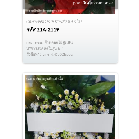
(ราคานี้ยังไม่รวมค่าขนส่ง)
(เฉพาะจังหวัดนครราชสีมาเท่านั้น )
รหัส
21A-2119
ผลงานของ
ร้านดอกไม้สูงเนิน
บริการ
ส่งดอกไม้สูงเนิน
สั่งซื้อทาง Line Id:@302lsppg