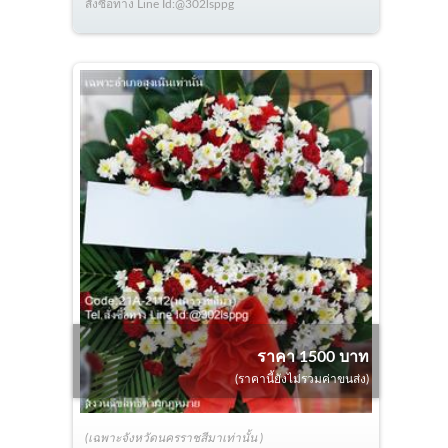
สั่งซื้อทาง Line Id:@302lsppg
ราคา 1500 บาท
(ราคานี้ยังไม่รวมค่าขนส่ง)
(เฉพาะจังหวัดนครราชสีมาเท่านั้น )