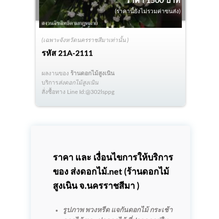
ราคา 1500 บาท
(ราคานี้ยังไม่รวมค่าขนส่ง)
(เฉพาะจังหวัดนครราชสีมาเท่านั้น )
รหัส
21A-2111
ผลงานของ
ร้านดอกไม้สูงเนิน
บริการ
ส่งดอกไม้สูงเนิน
สั่งซื้อทาง Line Id:@302lsppg
ราคา และ เงื่อนไขการให้บริการ
ของ ส่งดอกไม้.net (
ร้านดอกไม้
สูงเนิน
จ.นครราชสีมา )
รูปภาพ พวงหรีด แจกันดอกไม้ กระเช้า