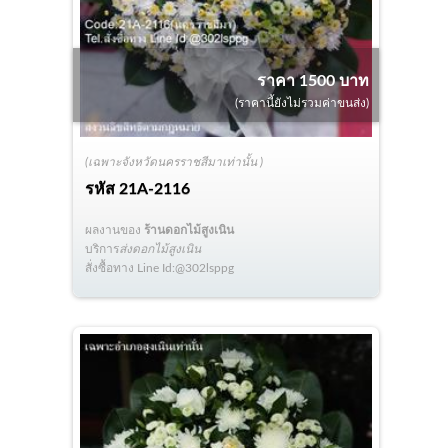
ราคา 1500 บาท
(ราคานี้ยังไม่รวมค่าขนส่ง)
(เฉพาะจังหวัดนครราชสีมาเท่านั้น )
รหัส
21A-2116
ผลงานของ
ร้านดอกไม้สูงเนิน
บริการ
ส่งดอกไม้สูงเนิน
สั่งซื้อทาง Line Id:@302lsppg