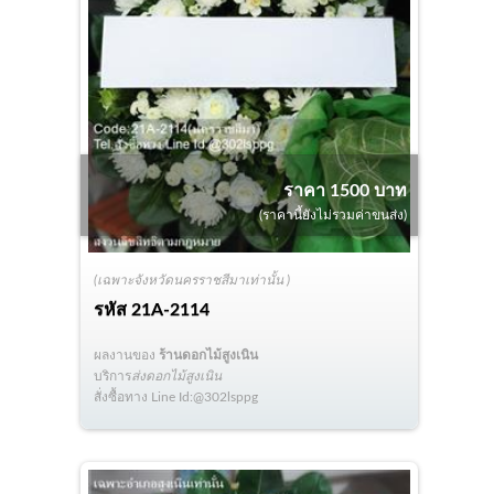
ราคา 1500 บาท
(ราคานี้ยังไม่รวมค่าขนส่ง)
(เฉพาะจังหวัดนครราชสีมาเท่านั้น )
รหัส
21A-2114
ผลงานของ
ร้านดอกไม้สูงเนิน
บริการ
ส่งดอกไม้สูงเนิน
สั่งซื้อทาง Line Id:@302lsppg