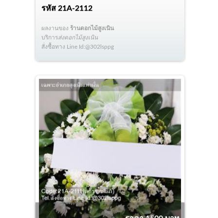
รหัส
21A-2112
ผลงานของ
ร้านดอกไม้สูงเนิน
บริการ
ส่งดอกไม้สูงเนิน
สั่งซื้อทาง Line Id:@302lsppg