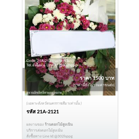
ราคา 1500 บาท
(ราคานี้ยังไม่รวมค่าขนส่ง)
(เฉพาะจังหวัดนครราชสีมาเท่านั้น )
รหัส
21A-2121
ผลงานของ
ร้านดอกไม้สูงเนิน
บริการ
ส่งดอกไม้สูงเนิน
สั่งซื้อทาง Line Id:@302lsppg