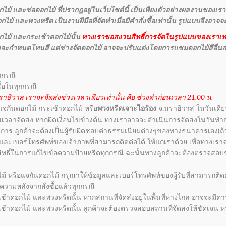
ม้ และช่อดอกไม้ ที่ปรากฎอยู่ในเว็บไซต์นี้ เป็นเพียงตัวอย่างผลงานของเราเ
ม้ และพวงหรีด เป็นงานฝีมือที่จัดทำเมื่อมีคำสั่งซื้อเท่านั้น รูปแบบจึงอาจ
ไม้ และกระเช้าดอกไม้นั้น
ทางเราขอสงวนสิทธิ์การจัดในรูปแบบของเราเท่
กค้าจะกำหนดโทนสี แต่ช่างจัดดอกไม้ อาจจะปรับแต่งโดยการแซมดอกไม้สีอื่น
กกรณี
ื้อในทุกกรณี
าธิวาส เราจะจัดส่งช่วงเวลาเดียวเท่านั้น คือ ช่วงค่ำก่อนเวลา 21.00 น.
 แจกันดอกไม้ กระเช้าดอกไม้ หรือ
พวงหรีดเจาะไอร้อง
จ.นราธิวาส ในวันเดียวกั
่อนเวลาจัดส่ง หากผิดเงื่อนไขข้างต้น ทางเราอาจจะดำเนินการจัดส่งในวันท
การ ลูกค้าจะต้องเป็นผู้รับผิดชอบค่าธรรมเนียมต่างๆของทางธนาคารเอง(ถ้า
่อ และเบอร์โทรศัพท์ของเจ้าภาพที่สามารถติดต่อได้ ให้แก่เราด้วย เพื่อทาง
วนสิทธิ์ในการแก้ไขข้อความป้ายหรีดทุกกรณี ฉะนั้นทางลูกค้าจะต้องตรวจสอบข
ไม้ หรือแจกันดอกไม้ กรุณาให้ข้อมูลและเบอร์โทรศัพท์ของผู้รับที่สามารถติดต่
ามหลังจากสั่งซื้อแล้วทุกกรณี
้าดอกไม้ และพวงหรีดนั้น หากสถานที่จัดส่งอยู่ในพื้นที่ห่างไกล อาจจะมีค่าร
ช้าดอกไม้ และพวงหรีดนั้น ลูกค้าจะต้องตรวจสอบสถานที่จัดส่งให้ชัดเจน ห