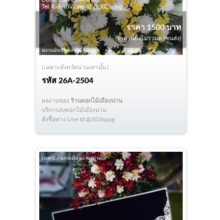
ราคา 1500 บาท
(ราคานี้ยังไม่รวมค่าขนส่ง)
(เฉพาะจังหวัดน่านเท่านั้น )
รหัส
26A-2504
ผลงานของ
ร้านดอกไม้เมืองน่าน
บริการ
ส่งดอกไม้เมืองน่าน
สั่งซื้อทาง Line Id:@302lsppg