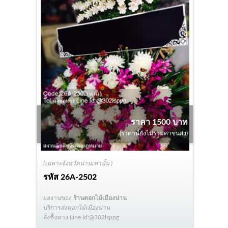
ราคา 1500 บาท
(ราคานี้ยังไม่รวมค่าขนส่ง)
(เฉพาะจังหวัดน่านเท่านั้น )
รหัส
26A-2502
ผลงานของ
ร้านดอกไม้เมืองน่าน
บริการ
ส่งดอกไม้เมืองน่าน
สั่งซื้อทาง Line Id:@302lsppg