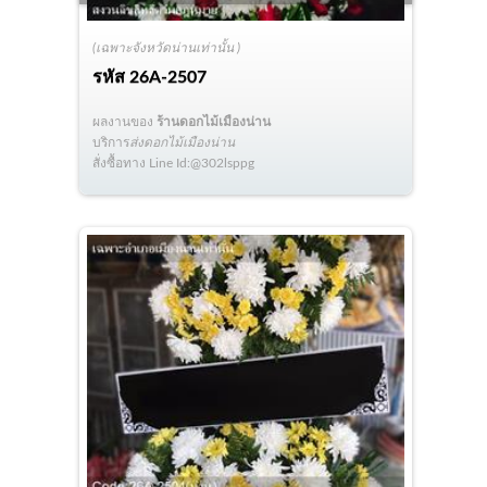
(เฉพาะจังหวัดน่านเท่านั้น )
รหัส
26A-2507
ผลงานของ
ร้านดอกไม้เมืองน่าน
บริการ
ส่งดอกไม้เมืองน่าน
สั่งซื้อทาง Line Id:@302lsppg