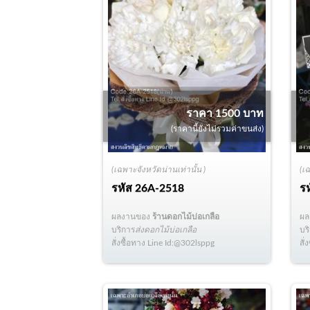
ราคา 1500 บาท
(ราคานี้ยังไม่รวมค่าขนส่ง)
(เฉพาะจังหวัดน่านเท่านั้น )
(เ
รหัส
26A-2518
ร
ผลงานของ
ร้านดอกไม้บ่อเกลือ
ผ
บริการ
ส่งดอกไม้บ่อเกลือ
บร
สั่งซื้อทาง Line Id:@302lsppg
สั