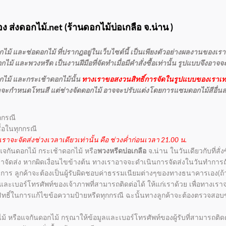
ง ส่งดอกไม้.net (
ร้านดอกไม้บ่อเกลือ
จ.น่าน )
ม้ และช่อดอกไม้ ที่ปรากฎอยู่ในเว็บไซต์นี้ เป็นเพียงตัวอย่างผลงานของเราเ
ม้ และพวงหรีด เป็นงานฝีมือที่จัดทำเมื่อมีคำสั่งซื้อเท่านั้น รูปแบบจึงอาจ
ไม้ และกระเช้าดอกไม้นั้น
ทางเราขอสงวนสิทธิ์การจัดในรูปแบบของเราเท่
กค้าจะกำหนดโทนสี แต่ช่างจัดดอกไม้ อาจจะปรับแต่งโดยการแซมดอกไม้สีอื่น
กกรณี
ื้อในทุกกรณี
เราจะจัดส่งช่วงเวลาเดียวเท่านั้น คือ ช่วงค่ำก่อนเวลา 21.00 น.
 แจกันดอกไม้ กระเช้าดอกไม้ หรือ
พวงหรีดบ่อเกลือ
จ.น่าน ในวันเดียวกับที่สั่
วลาจัดส่ง หากผิดเงื่อนไขข้างต้น ทางเราอาจจะดำเนินการจัดส่งในวันทำการ
การ ลูกค้าจะต้องเป็นผู้รับผิดชอบค่าธรรมเนียมต่างๆของทางธนาคารเอง(ถ้า
่อ และเบอร์โทรศัพท์ของเจ้าภาพที่สามารถติดต่อได้ ให้แก่เราด้วย เพื่อทาง
วนสิทธิ์ในการแก้ไขข้อความป้ายหรีดทุกกรณี ฉะนั้นทางลูกค้าจะต้องตรวจสอบข
ไม้ หรือแจกันดอกไม้ กรุณาให้ข้อมูลและเบอร์โทรศัพท์ของผู้รับที่สามารถติดต่