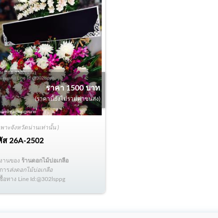
ราคา 1500 บาท
(ราคานี้ยังไม่รวมค่าขนส่ง)
ฉพาะจังหวัดน่านเท่านั้น )
หัส
26A-2502
ลงานของ
ร้านดอกไม้บ่อเกลือ
ิการ
ส่งดอกไม้บ่อเกลือ
่งซื้อทาง Line Id:@302lsppg