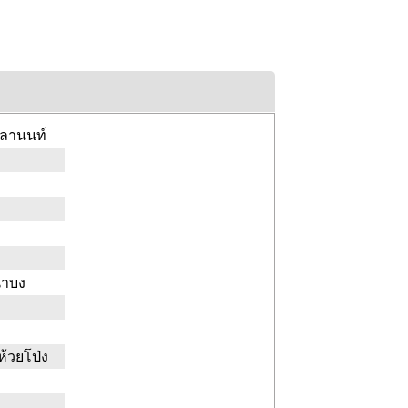
คุลานนท์
นาบง
้วยโป่ง
า