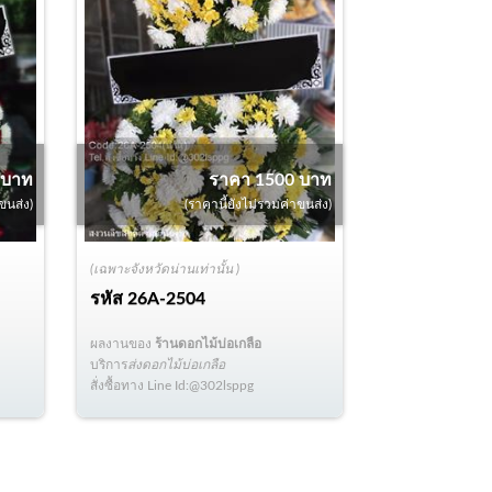
 บาท
ราคา 1500 บาท
ขนส่ง)
(ราคานี้ยังไม่รวมค่าขนส่ง)
(เฉพาะจังหวัดน่านเท่านั้น )
รหัส
26A-2504
ผลงานของ
ร้านดอกไม้บ่อเกลือ
บริการ
ส่งดอกไม้บ่อเกลือ
สั่งซื้อทาง Line Id:@302lsppg