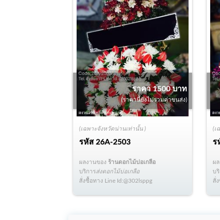
ราคา 1500 บาท
(ราคานี้ยังไม่รวมค่าขนส่ง)
(เฉพาะจังหวัดน่านเท่านั้น )
(เ
รหัส
26A-2503
ร
ผลงานของ
ร้านดอกไม้บ่อเกลือ
ผ
บริการ
ส่งดอกไม้บ่อเกลือ
บร
สั่งซื้อทาง Line Id:@302lsppg
สั