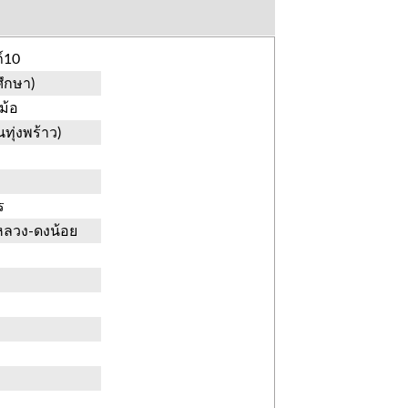
์10
ศึกษา)
ม้อ
ทุ่งพร้าว)
ร
งหลวง-ดงน้อย