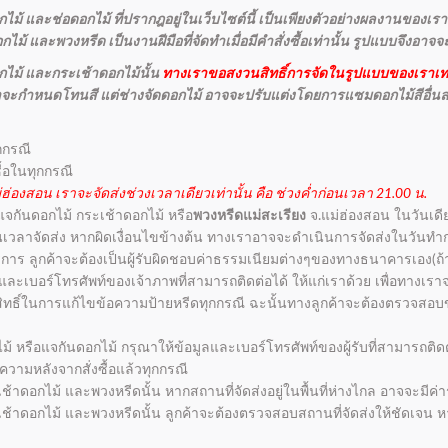
ม้ และช่อดอกไม้ ที่ปรากฎอยู่ในเว็บไซต์นี้ เป็นเพียงตัวอย่างผลงานของเราเ
ม้ และพวงหรีด เป็นงานฝีมือที่จัดทำเมื่อมีคำสั่งซื้อเท่านั้น รูปแบบจึงอาจ
ไม้ และกระเช้าดอกไม้นั้น
ทางเราขอสงวนสิทธิ์การจัดในรูปแบบของเราเท่
กค้าจะกำหนดโทนสี แต่ช่างจัดดอกไม้ อาจจะปรับแต่งโดยการแซมดอกไม้สีอื่น
กกรณี
ื้อในทุกกรณี
่ฮ่องสอน เราจะจัดส่งช่วงเวลาเดียวเท่านั้น คือ ช่วงค่ำก่อนเวลา 21.00 น.
 แจกันดอกไม้ กระเช้าดอกไม้ หรือ
พวงหรีดแม่สะเรียง
จ.แม่ฮ่องสอน ในวันเดียว
่อนเวลาจัดส่ง หากผิดเงื่อนไขข้างต้น ทางเราอาจจะดำเนินการจัดส่งในวันท
การ ลูกค้าจะต้องเป็นผู้รับผิดชอบค่าธรรมเนียมต่างๆของทางธนาคารเอง(ถ้า
่อ และเบอร์โทรศัพท์ของเจ้าภาพที่สามารถติดต่อได้ ให้แก่เราด้วย เพื่อทาง
วนสิทธิ์ในการแก้ไขข้อความป้ายหรีดทุกกรณี ฉะนั้นทางลูกค้าจะต้องตรวจสอบข
ไม้ หรือแจกันดอกไม้ กรุณาให้ข้อมูลและเบอร์โทรศัพท์ของผู้รับที่สามารถติดต่
ามหลังจากสั่งซื้อแล้วทุกกรณี
้าดอกไม้ และพวงหรีดนั้น หากสถานที่จัดส่งอยู่ในพื้นที่ห่างไกล อาจจะมีค่าร
ช้าดอกไม้ และพวงหรีดนั้น ลูกค้าจะต้องตรวจสอบสถานที่จัดส่งให้ชัดเจน ห