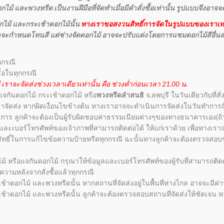
ม้ และพวงหรีด เป็นงานฝีมือที่จัดทำเมื่อมีคำสั่งซื้อเท่านั้น รูปแบบจึงอาจ
ไม้ และกระเช้าดอกไม้นั้น
ทางเราขอสงวนสิทธิ์การจัดในรูปแบบของเราเท่
กค้าจะกำหนดโทนสี แต่ช่างจัดดอกไม้ อาจจะปรับแต่งโดยการแซมดอกไม้สีอื่น
กกรณี
ื้อในทุกกรณี
 เราจะจัดส่งช่วงเวลาเดียวเท่านั้น คือ ช่วงค่ำก่อนเวลา 21.00 น.
 แจกันดอกไม้ กระเช้าดอกไม้ หรือ
พวงหรีดลำสนธิ
จ.ลพบุรี ในวันเดียวกับที่สั
วลาจัดส่ง หากผิดเงื่อนไขข้างต้น ทางเราอาจจะดำเนินการจัดส่งในวันทำการ
การ ลูกค้าจะต้องเป็นผู้รับผิดชอบค่าธรรมเนียมต่างๆของทางธนาคารเอง(ถ้า
่อ และเบอร์โทรศัพท์ของเจ้าภาพที่สามารถติดต่อได้ ให้แก่เราด้วย เพื่อทาง
วนสิทธิ์ในการแก้ไขข้อความป้ายหรีดทุกกรณี ฉะนั้นทางลูกค้าจะต้องตรวจสอบข
ไม้ หรือแจกันดอกไม้ กรุณาให้ข้อมูลและเบอร์โทรศัพท์ของผู้รับที่สามารถติดต่
ามหลังจากสั่งซื้อแล้วทุกกรณี
้าดอกไม้ และพวงหรีดนั้น หากสถานที่จัดส่งอยู่ในพื้นที่ห่างไกล อาจจะมีค่าร
ช้าดอกไม้ และพวงหรีดนั้น ลูกค้าจะต้องตรวจสอบสถานที่จัดส่งให้ชัดเจน ห