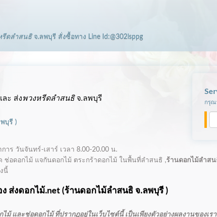
หรีดลำสนธิ
จ.ลพบุรี
สั่งซื้อทาง Line Id:@302lsppg
Ser
และ ส่ง
พวงหรีดลำสนธิ
จ.ลพบุรี
กรุณา
พบุรี
)
ทำการ
วันจันทร์-เสาร์ เวลา 8.00-20.00 น.
ช่อดอกไม้ แจกันดอกไม้ ตระกร้าดอกไม้ ในพื้นที่ลำสนธิ ,
ร้านดอกไม้ลำสน
นี้
ง ส่งดอกไม้.net (
ร้านดอกไม้ลำสนธิ
จ.ลพบุรี )
ม้ และช่อดอกไม้ ที่ปรากฎอยู่ในเว็บไซต์นี้ เป็นเพียงตัวอย่างผลงานของเราเ