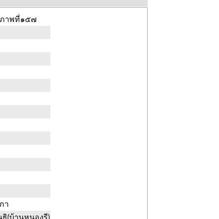
รภาพที่๑๕๗
งกา
ิ(บ้านหนองรี)