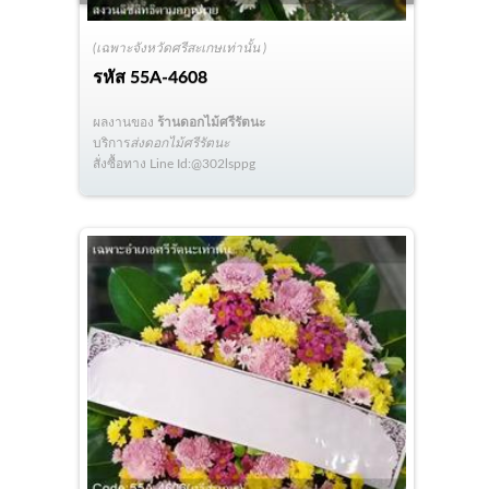
(เฉพาะจังหวัดศรีสะเกษเท่านั้น )
รหัส
55A-4608
ผลงานของ
ร้านดอกไม้ศรีรัตนะ
บริการ
ส่งดอกไม้ศรีรัตนะ
สั่งซื้อทาง Line Id:@302lsppg