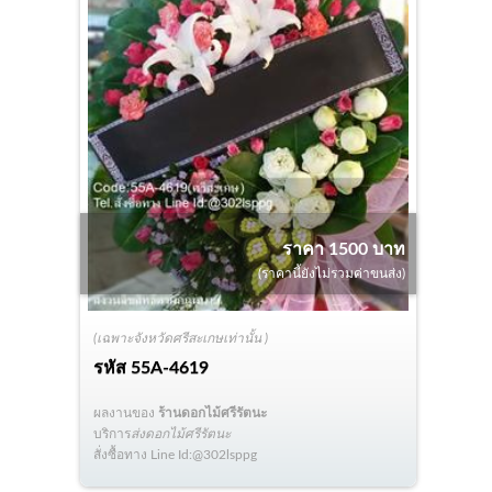
ราคา 1500 บาท
(ราคานี้ยังไม่รวมค่าขนส่ง)
(เฉพาะจังหวัดศรีสะเกษเท่านั้น )
รหัส
55A-4619
ผลงานของ
ร้านดอกไม้ศรีรัตนะ
บริการ
ส่งดอกไม้ศรีรัตนะ
สั่งซื้อทาง Line Id:@302lsppg