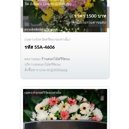
ราคา 1500 บาท
(ราคานี้ยังไม่รวมค่าขนส่ง)
(เฉพาะจังหวัดศรีสะเกษเท่านั้น )
รหัส
55A-4606
ผลงานของ
ร้านดอกไม้ศรีรัตนะ
บริการ
ส่งดอกไม้ศรีรัตนะ
สั่งซื้อทาง Line Id:@302lsppg