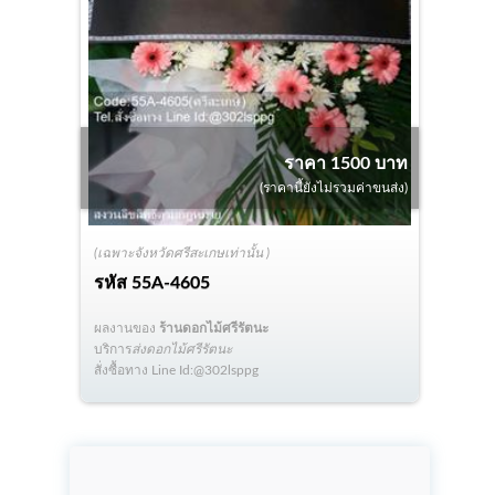
ราคา 1500 บาท
(ราคานี้ยังไม่รวมค่าขนส่ง)
(เฉพาะจังหวัดศรีสะเกษเท่านั้น )
รหัส
55A-4605
ผลงานของ
ร้านดอกไม้ศรีรัตนะ
บริการ
ส่งดอกไม้ศรีรัตนะ
สั่งซื้อทาง Line Id:@302lsppg