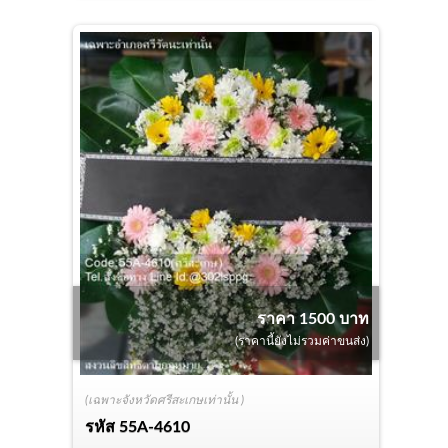
ราคา 1500 บาท
(ราคานี้ยังไม่รวมค่าขนส่ง)
(เฉพาะจังหวัดศรีสะเกษเท่านั้น )
รหัส
55A-4610